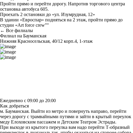
Пройти прямо и перейти дорогу. Напротив торгового центра
остановка автобуса 605.
Проехать 2 остановки до «ул. Изумрудная, 12»
В здании «Евроспар» подняться на 2 этаж, пройти прямо до
студии «Art force crew”"
← Все филиалы
Филиал на Бауманская
Нижняя Красносельская, 40/12 корп.4, 1-этаж
Построить маршрут
Узнать больше о студии
Ежедневно с 09:00 до 20:00
Как добраться
м. Бауманская. Выйти из метро и повернуть направо, перейти
через дорогу с трамвайными путями и зайти в крытый переулок
меду Елоховским пассажем и Детским Театром Эстрады.
При выходе из крытого переулка вам надо перейти Т-образный
перекресток в диагональ так, чтобы оказаться на стороне собора