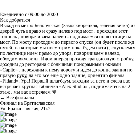
Узнать больше о студии
Ежедневно с 09:00 до 20:00
Как добраться
Выход из метро Белорусская (Замоскворецкая, зеленая ветка) из
дверей чуть вправо и сразу налево под мост , проходим этот
тоннель , поворачиваем налево - поднимаемся по лестнице на
мост. По мосту проходим до первого спуска (он будет после жд
путей, на которые мы посмотрим пока будем идти) , спускаемся
по лестнице идем прямо до упора, поворачиваем налево,
обходим вкусвилл. Идем вперед проходя грандиозную стройку,
доходим до ресторана с большими понорамными окнами
«Capito» , переходим к нему дорогу и идем до конца здания по
правую руку, да это всё ещё одно здание, ориентир финала
«Fitland». Ура! Первый шлагбаум, заходим за него и слева вас
встречает круглая табличка «Alex Studio» , поднимаетесь на 2
этаж , мы вас встречаем 💜
← Все филиалы
Филиал на Братиславская
Ул. Братиславская, 21к2