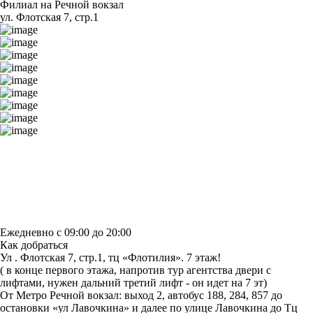
Филиал на Речной вокзал
ул. Флотская 7, стр.1
Построить маршрут
Узнать больше о студии
Ежедневно с 09:00 до 20:00
Как добраться
Ул . Флотская 7, стр.1, тц «Флотилия». 7 этаж!
( в конце первого этажа, напротив тур агентства двери с
лифтами, нужен дальний третий лифт - он идет на 7 эт)
От Метро Речной вокзал: выход 2, автобус 188, 284, 857 до
остановки «ул Лавочкина» и далее по улице Лавочкина до Тц