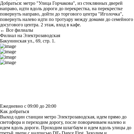
Добраться: метро "Улица Горчакова", из стеклянных дверей
направо, идти вдоль дороги до перекрестка, на перекрестке
повернуть направо, дойти до торгового центра "Иголочка",
повернуть налево идти по тротуару между домами до семейного
досугового центра. 2 этаж, вход в кафе.
← Все филиалы
Филиал на Электрозаводская
Бакунинская ул., 69, стр. 1.
Построить маршрут
Узнать больше о студии
Ежедневно с 09:00 до 20:00
Как добраться
Выход один станции метро Электрозаводская, идем прямо до
светофора и переходим дорогу, после поворачиваем налево и
идем вдоль дороги. Проходим шлагбаум и идем вдоль улицы до
третьй двери с надписью DF- Dance First. Заходим и