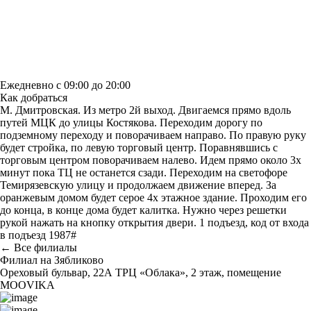
Построить маршрут
Узнать больше о студии
Ежедневно с 09:00 до 20:00
Как добраться
М. Дмитровская. Из метро 2й выход. Двигаемся прямо вдоль
путей МЦК до улицы Костякова. Переходим дорогу по
подземному переходу и поворачиваем направо. По правую руку
будет стройка, по левую торговый центр. Поравнявшись с
торговым центром поворачиваем налево. Идем прямо около 3х
минут пока ТЦ не останется сзади. Переходим на светофоре
Темирязевскую улицу и продолжаем движение вперед. За
оранжевым домом будет серое 4х этажное здание. Проходим его
до конца, в конце дома будет калитка. Нужно через решетки
рукой нажать на кнопку открытия двери. 1 подъезд, код от входа
в подъезд 1987#
← Все филиалы
Филиал на Зябликово
Ореховый бульвар, 22А ТРЦ «Облака», 2 этаж, помещение
MOOVIKA