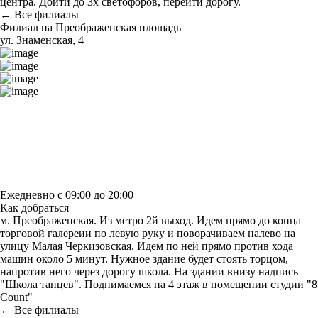
центра. Дойти до 3х светофоров, перейти дорогу.
← Все филиалы
Филиал на Преображенская площадь
ул. Знаменская, 4
Построить маршрут
Узнать больше о студии
Ежедневно с 09:00 до 20:00
Как добраться
м. Преображенская. Из метро 2й выход. Идем прямо до конца
торговой галереии по левую руку и поворачиваем налево на
улицу Малая Черкизовская. Идем по ней прямо против хода
машин около 5 минут. Нужное здание будет стоять торцом,
напротив него через дорогу школа. На здании внизу надпись
"Школа танцев". Поднимаемся на 4 этаж в помещении студии "8
Count"
← Все филиалы