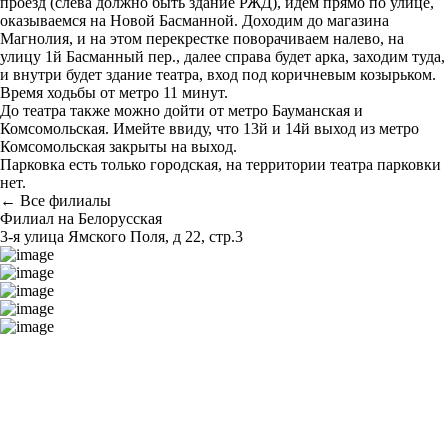
проезд (слева должно быть здание РЖД), идем прямо по улице,
оказываемся на Новой Басманной. Доходим до магазина
Магнолия, и на этом перекрестке поворачиваем налево, на
улицу 1й Басманный пер., далее справа будет арка, заходим туда,
и внутри будет здание театра, вход под коричневым козырьком.
Время ходьбы от метро 11 минут.
До театра также можно дойти от метро Бауманская и
Комсомольская. Имейте ввиду, что 13й и 14й выход из метро
Комсомольская закрыты на выход.
Парковка есть только городская, на территории театра парковки
нет.
← Все филиалы
Филиал на Белорусская
3-я улица Ямского Поля, д 22, стр.3
Построить маршрут
Узнать больше о студии