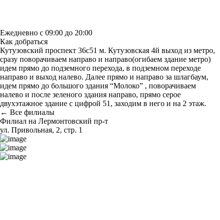
Узнать больше о студии
Ежедневно с 09:00 до 20:00
Как добраться
Кутузовский проспект 36с51 м. Кутузовская 4й выход из метро,
сразу поворачиваем направо и направо(огибаем здание метро)
идем прямо до подземного перехода, в подземном переходе
направо и выход налево. Далее прямо и направо за шлагбаум,
идем прямо до большого здания “Молоко” , поворачиваем
налево и после зеленого здания направо, прямо серое
двухэтажное здание с цифрой 51, заходим в него и на 2 этаж.
← Все филиалы
Филиал на Лермонтовский пр-т
ул. Привольная, 2, стр. 1
Построить маршрут
Узнать больше о студии