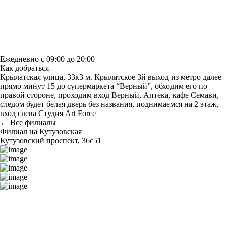
Построить маршрут
Узнать больше о студии
Ежедневно с 09:00 до 20:00
Как добраться
Крылатская улица, 33к3 м. Крылатское 3й выход из метро далее
прямо минут 15 до супермаркета “Верный”, обходим его по
правой стороне, проходим вход Верный, Аптека, кафе Семави,
следом будет белая дверь без названия, поднимаемся на 2 этаж,
вход слева Студия Art Force
← Все филиалы
Филиал на Кутузовская
Кутузовский проспект, 36с51
Построить маршрут