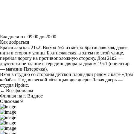
Построить маршрут
Узнать больше о студии
Ежедневно с 09:00 до 20:00
Как добраться
Братиславская 21к2. Выход №5 из метро Братиславская, далее
идти в сторону улицы Братиславская, а затем по этой улице,
перейдя дорогу на противоположную сторону. Дом 21к2 —
двухэтажное здание в середине двора за домом 19к1 (ориентир
— магазин Пятерочка).
Вход в студию со стороны детской площадки рядом с кафе «Дом
кебаба». Под вывеской «#танцы» две двери. Левая дверь —
студия Ирбис.
← Все филиалы
Филиал на г. Видное
Ольховая 9