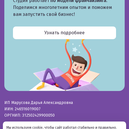
Студия работает
по модели франчайзинга
.
Поделимся многолетним опытом и поможем
вам запустить свой бизнес!
Узнать подробнее
ИП Марусова Дарья Александровна
ИИН: 246516019007
ОРГНИП: 312502429900050
©Основано в 2011г. «Ирбис»
Мы используем cookie, чтобы сайт работал стабильно и правильно.