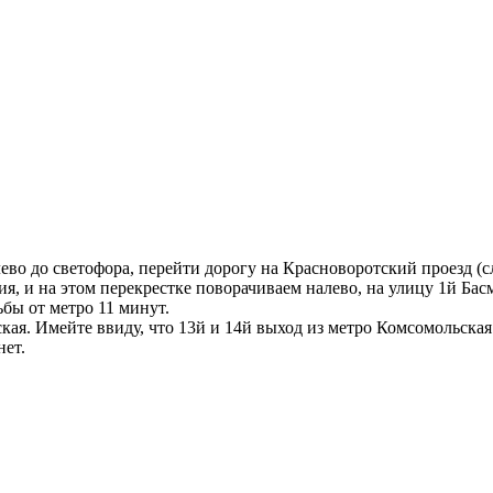
Построить маршрут
Узнать больше о студии
лево до светофора, перейти дорогу на Красноворотский проезд (
 и на этом перекрестке поворачиваем налево, на улицу 1й Басма
ьбы от метро 11 минут.
кая. Имейте ввиду, что 13й и 14й выход из метро Комсомольская
нет.