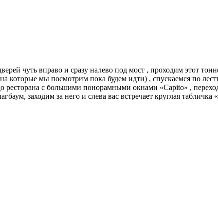
Узнать больше о студии
дверей чуть вправо и сразу налево под мост , проходим этот тонн
 на которые мы посмотрим пока будем идти) , спускаемся по лес
о ресторана с большими понорамными окнами «Capito» , переходи
гбаум, заходим за него и слева вас встречает круглая табличка «
Построить маршрут
Узнать больше о студии