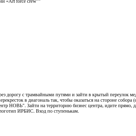
и «Art force crew”"
Построить маршрут
Узнать больше о студии
ерез дорогу с трамвайными путями и зайти в крытый переулок м
рекресток в диагональ так, чтобы оказаться на стороне собора (
тр НОВЬ". Зайти на территорию бизнес центра, идите прямо, д
 логотип ИРБИС. Вход по ступенькам.