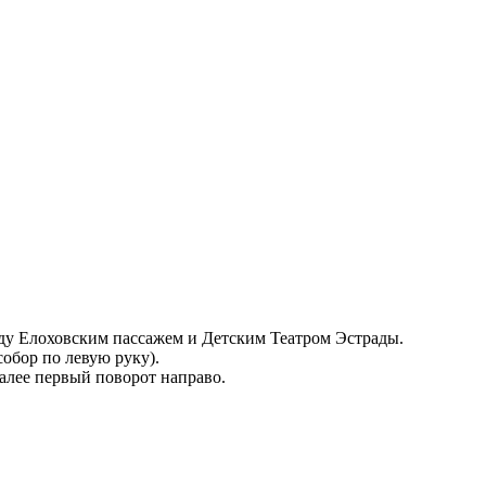
еду Елоховским пассажем и Детским Театром Эстрады.
собор по левую руку).
алее первый поворот направо.