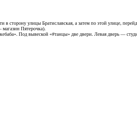
дти в сторону улицы Братиславская, а затем по этой улице, пер
— магазин Пятерочка).
кебаба». Под вывеской «#танцы» две двери. Левая дверь — студ
Построить маршрут
Узнать больше о студии