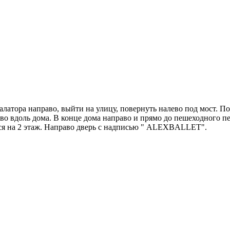
Построить маршрут
Узнать больше о студии
алатора направо, выйти на улицу, повернуть налево под мост. По
о вдоль дома. В конце дома направо и прямо до пешеходного пе
я на 2 этаж. Направо дверь с надписью " ALEXBALLET".
Построить маршрут