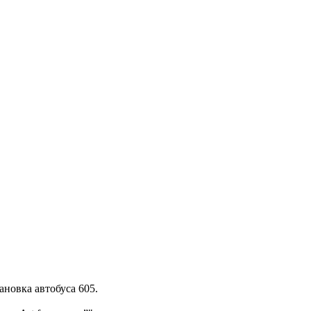
Построить маршрут
Узнать больше о студии
ановка автобуса 605.