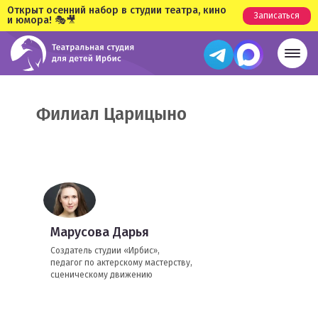
Открыт осенний набор в студии театра, кино
Записаться
и юмора! 🎭🎥
Филиал Царицыно
Марусова Дарья
Создатель студии «Ирбис»,
педагог по актерскому мастерству,
сценическому движению