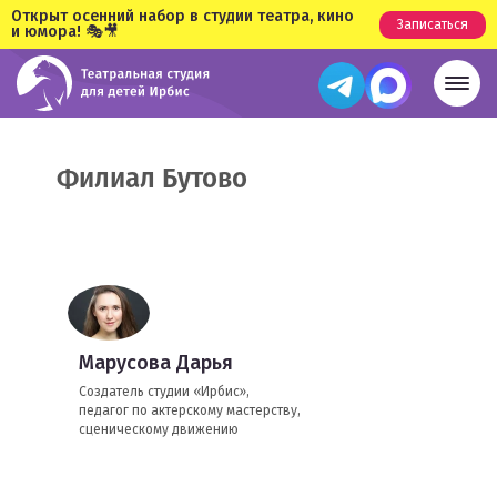
Открыт осенний набор в студии театра, кино
Записаться
и юмора! 🎭🎥
Филиал Бутово
Марусова Дарья
Создатель студии «Ирбис»,
педагог по актерскому мастерству,
сценическому движению