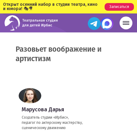
Открыт осенний набор в студии театра, кино
Записаться
и юмора! 🎭🎥
Разовьет воображение и
артистизм
Марусова Дарья
Создатель студии «Ирбис»,
педагог по актерскому мастерству,
сценическому движению