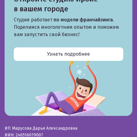
в вашем городе
Студия работает
по модели франчайзинга
.
Поделимся многолетним опытом и поможем
вам запустить свой бизнес!
Узнать подробнее
ИП Марусова Дарья Александровна
ИИН: 246516019007