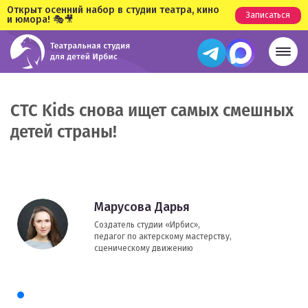
Открыт осенний набор в студии театра, кино
Записаться
и юмора! 🎭🎥
СТС Kids снова ищет самых смешных
детей страны!
Марусова Дарья
Создатель студии «Ирбис»,
педагог по актерскому мастерству,
сценическому движению