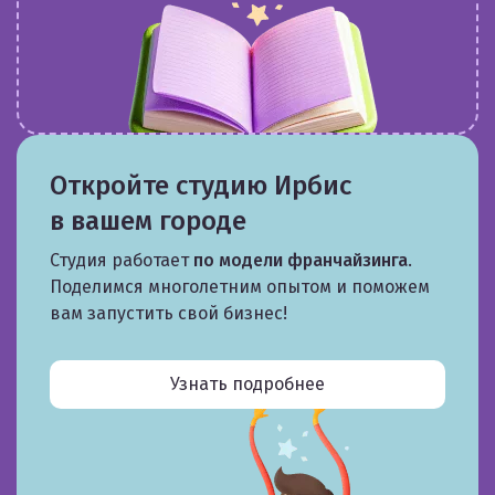
Откройте студию Ирбис
в вашем городе
Студия работает
по модели франчайзинга
.
Поделимся многолетним опытом и поможем
вам запустить свой бизнес!
Узнать подробнее