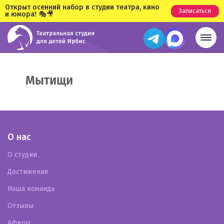
Открыт осенний набор в студии театра, кино
Записаться
и юмора! 🎭🎥
Мытищи
О нас
О студии
Достижения
Наша команда
Отзывы
Афиша