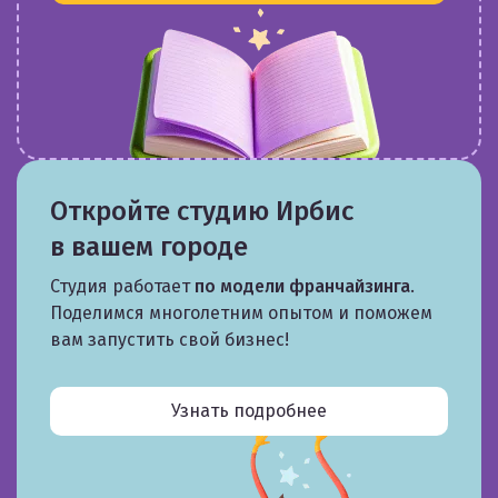
Откройте студию Ирбис
в вашем городе
Студия работает
по модели франчайзинга
.
Поделимся многолетним опытом и поможем
вам запустить свой бизнес!
Узнать подробнее