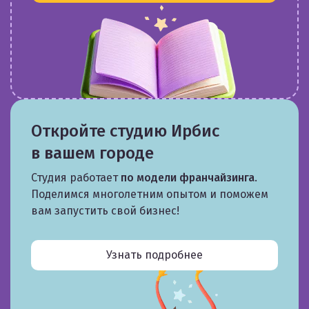
Откройте студию Ирбис
в вашем городе
Студия работает
по модели франчайзинга
.
Поделимся многолетним опытом и поможем
вам запустить свой бизнес!
Узнать подробнее