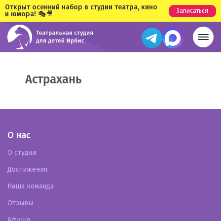
Открыт осенний набор в студии театра, кино
Записаться
и юмора! 🎭🎥
Астрахань
О нас
О студии
Достижения
Наша команда
Отзывы
Афиша